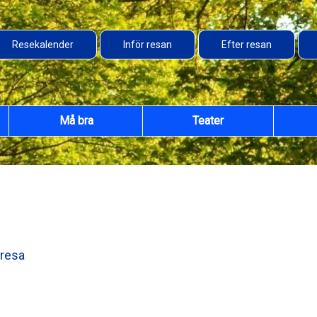
Resekalender
Inför resan
Efter resan
Må bra
Teater
 resa