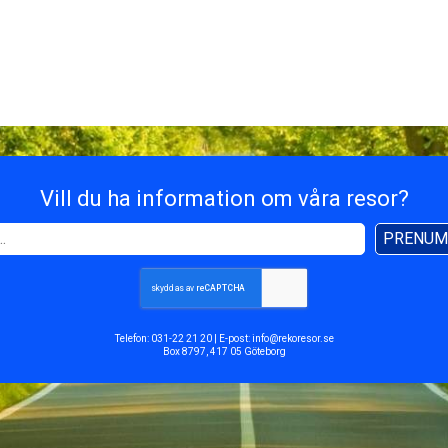
Vill du ha information om våra resor?
PRENUM
Telefon:
031-22 21 20
| E-post:
info@rekoresor.se
Box 8797, 417 05 Göteborg