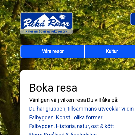
Välkommen
till
Rekå
- mer än 60 år av reko resor -
Resor
Våra resor
Kultur
Boka resa
Vänligen välj vilken resa Du vill åka på:
Du har gruppen, tillsammans utvecklar vi din
Falbygden. Konst i olika former
Falbygden. Historia, natur, ost & kött
Norra Småland & Äppledalen