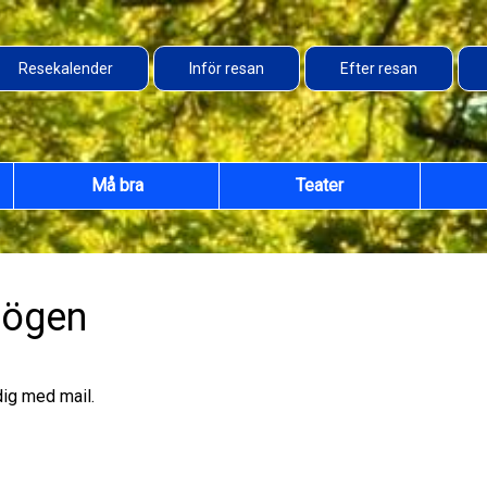
Resekalender
Inför resan
Efter resan
Må bra
Teater
mögen
dig med mail.